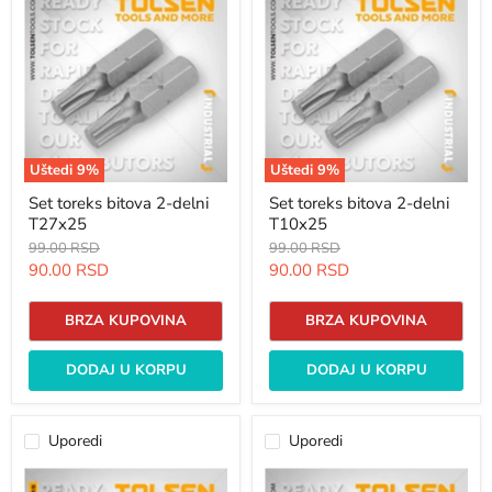
toreks
toreks
bitova
bitova
2-
2-
delni
delni
T27x25
T10x25
Uštedi
9
%
Uštedi
9
%
Set toreks bitova 2-delni
Set toreks bitova 2-delni
T27x25
T10x25
Originalna
Originalna
99.00 RSD
99.00 RSD
cena
cena
Trenutna
Trenutna
90.00 RSD
90.00 RSD
cena
cena
BRZA KUPOVINA
BRZA KUPOVINA
DODAJ U KORPU
DODAJ U KORPU
Uporedi
Uporedi
Set
Set