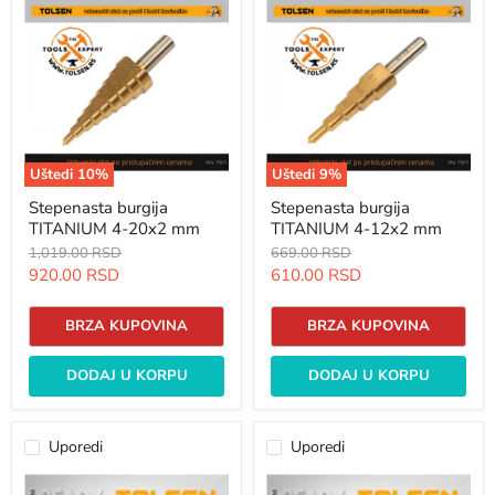
burgija
burgija
TITANIUM
TITANIUM
4-
4-
20x2
12x2
mm
mm
Uštedi
10
%
Uštedi
9
%
Stepenasta burgija
Stepenasta burgija
TITANIUM 4-20x2 mm
TITANIUM 4-12x2 mm
Originalna
Originalna
1,019.00 RSD
669.00 RSD
cena
cena
Trenutna
Trenutna
920.00 RSD
610.00 RSD
cena
cena
BRZA KUPOVINA
BRZA KUPOVINA
DODAJ U KORPU
DODAJ U KORPU
Uporedi
Uporedi
Set
Set