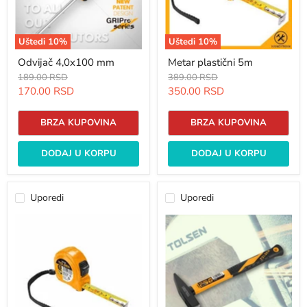
Uštedi
10
%
Uštedi
10
%
Odvijač 4,0x100 mm
Metar plastični 5m
Originalna
Originalna
189.00 RSD
389.00 RSD
cena
cena
Trenutna
Trenutna
170.00 RSD
350.00 RSD
cena
cena
BRZA KUPOVINA
BRZA KUPOVINA
DODAJ U KORPU
DODAJ U KORPU
Uporedi
Uporedi
Metar
Mašinski
plastični
čekić
3m
sa
Tolsen
drškom
od
fiberglasa
-
500
g