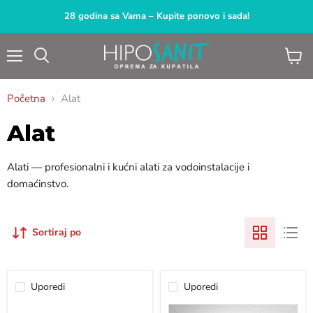
28 godina sa Vama – Kupite ponovo i sada!
Meni
Pogled
Pretraga
korpu
Početna
Alat
Alat
Alati — profesionalni i kućni alati za vodoinstalacije i
domaćinstvo.
Sortiraj po
Uporedi
Uporedi
Tuš
Strugač