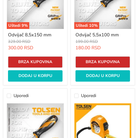
Uštedi
9
%
Uštedi
10
%
Odvijač 8,5x150 mm
Odvijač 5,5x100 mm
Originalna
Originalna
329.00 RSD
199.00 RSD
cena
cena
Trenutna
Trenutna
300.00 RSD
180.00 RSD
cena
cena
BRZA KUPOVINA
BRZA KUPOVINA
DODAJ U KORPU
DODAJ U KORPU
Uporedi
Uporedi
Odvijač
Metar
4,0x100
plastični
mm
5m