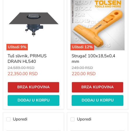
slivnik,
100x18,5x0,4
PRIMUS
mm
DRAIN
HL540
Uštedi
9
%
Uštedi
12
%
Tuš slivnik, PRIMUS
Strugač 100x18,5x0,4
DRAIN HL540
mm
Originalna
Originalna
24,589.00 RSD
249.00 RSD
cena
cena
Trenutna
Trenutna
22,350.00 RSD
220.00 RSD
cena
cena
BRZA KUPOVINA
BRZA KUPOVINA
DODAJ U KORPU
DODAJ U KORPU
Uporedi
Uporedi
Stepenasta
Stepenasta