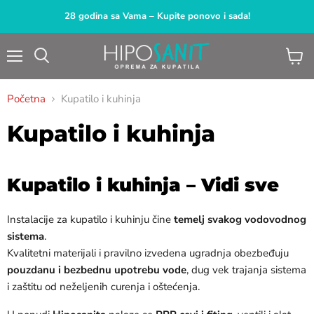
28 godina sa Vama – Kupite ponovo i sada!
Meni
Pogled
Pretraga
korpu
Početna
Kupatilo i kuhinja
Kupatilo i kuhinja
Kupatilo i kuhinja – Vidi sve
Instalacije za kupatilo i kuhinju čine
temelj svakog vodovodnog
sistema
.
Kvalitetni materijali i pravilno izvedena ugradnja obezbeđuju
pouzdanu i bezbednu upotrebu vode
, dug vek trajanja sistema
i zaštitu od neželjenih curenja i oštećenja.