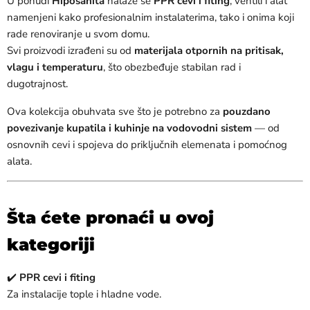
U ponudi
Hiposanita
nalaze se
PPR cevi i fiting
, ventili i alat
namenjeni kako profesionalnim instalaterima, tako i onima koji
rade renoviranje u svom domu.
Svi proizvodi izrađeni su od
materijala otpornih na pritisak,
vlagu i temperaturu
, što obezbeđuje stabilan rad i
dugotrajnost.
Ova kolekcija obuhvata sve što je potrebno za
pouzdano
povezivanje kupatila i kuhinje na vodovodni sistem
— od
osnovnih cevi i spojeva do priključnih elemenata i pomoćnog
alata.
Šta ćete pronaći u ovoj
kategoriji
✔️
PPR cevi i fiting
Za instalacije tople i hladne vode.