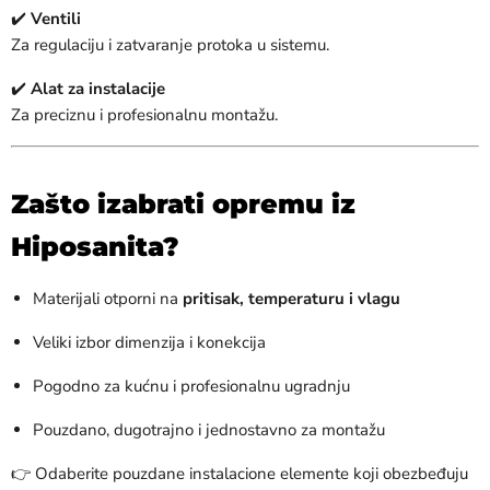
✔️
Ventili
Za regulaciju i zatvaranje protoka u sistemu.
✔️
Alat za instalacije
Za preciznu i profesionalnu montažu.
Zašto izabrati opremu iz
Hiposanita?
Materijali otporni na
pritisak, temperaturu i vlagu
Veliki izbor dimenzija i konekcija
Pogodno za kućnu i profesionalnu ugradnju
Pouzdano, dugotrajno i jednostavno za montažu
👉 Odaberite pouzdane instalacione elemente koji obezbeđuju