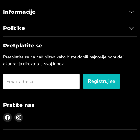
Informacije
Politike
Pretplatite se
Pretplatite se na naš bilten kako biste dobili najnovije ponude i
ažuriranja direktno u svoj inbox.
Registruj se
Email adresa
Pratite nas
Pronađite
Pronađite
nas
nas
na
na
Facebook
Instagram