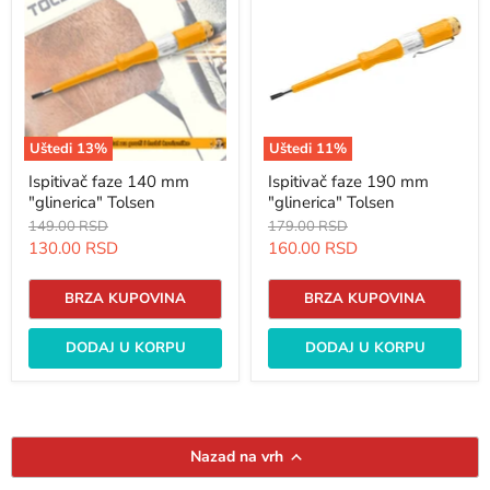
140
190
mm
mm
"glinerica"
"glinerica"
Tolsen
Tolsen
Uštedi
13
%
Uštedi
11
%
Ispitivač faze 140 mm
Ispitivač faze 190 mm
"glinerica" Tolsen
"glinerica" Tolsen
Originalna
Originalna
149.00 RSD
179.00 RSD
cena
cena
Trenutna
Trenutna
130.00 RSD
160.00 RSD
cena
cena
BRZA KUPOVINA
BRZA KUPOVINA
DODAJ U KORPU
DODAJ U KORPU
Nazad na vrh