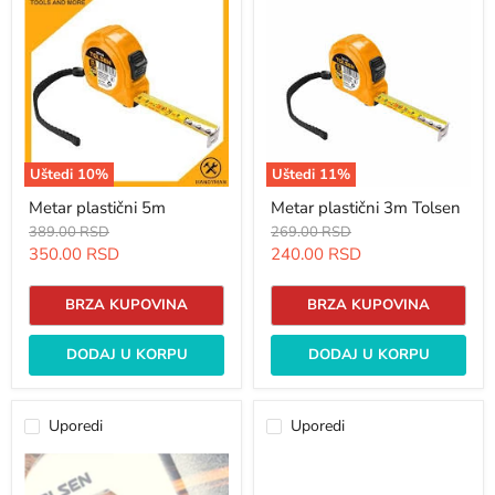
plastični
plastični
5m
3m
Tolsen
Uštedi
10
%
Uštedi
11
%
Metar plastični 5m
Metar plastični 3m Tolsen
Originalna
Originalna
389.00 RSD
269.00 RSD
cena
cena
Trenutna
Trenutna
350.00 RSD
240.00 RSD
cena
cena
BRZA KUPOVINA
BRZA KUPOVINA
DODAJ U KORPU
DODAJ U KORPU
Uporedi
Uporedi
Ispitivač
Ispitivač
faze
faze