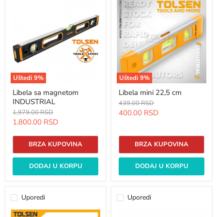
sa
mini
magnetom
22,5
INDUSTRIAL
cm
Uštedi
9
%
Uštedi
9
%
Libela sa magnetom
Libela mini 22,5 cm
INDUSTRIAL
Originalna
439.00 RSD
cena
Originalna
Trenutna
1,979.00 RSD
400.00 RSD
cena
Trenutna
1,800.00 RSD
cena
cena
BRZA KUPOVINA
BRZA KUPOVINA
DODAJ U KORPU
DODAJ U KORPU
Uporedi
Uporedi
Metar
Metar