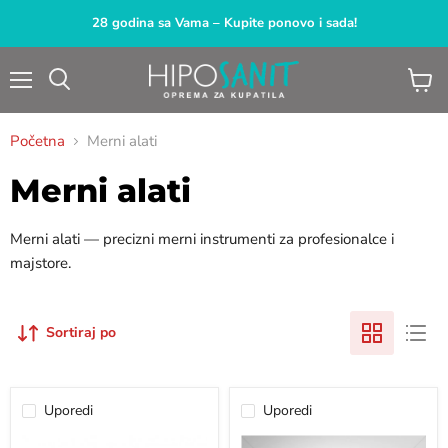
28 godina sa Vama – Kupite ponovo i sada!
Meni
Pogled
Pretraga
korpu
Početna
Merni alati
Merni alati
Merni alati — precizni merni instrumenti za profesionalce i
majstore.
Sortiraj po
Uporedi
Uporedi
Libela
Libela