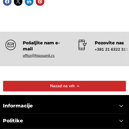
Pošaljite nam e-
Pozovite nas
mail
+381 21 6322 311
office@hiposanit.rs
Nazad na vrh
Informacije
Politike