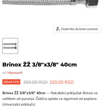
Dodirnite da biste zumirali.
Brinox ŽŽ 3/8"x3/8" 40cm
od
Hiposanit
Originalna cena
Trenutna cena
359.00 RSD
320.00 RSD
Uštedi
11
%
Brinox ŽŽ 3/8"x3/8" 40cm
— fleksibilni priključak Brinox sa
zaštitom od pucanja. Čelična oplata za sigurnost od poplave.
Univerzalni priključci.