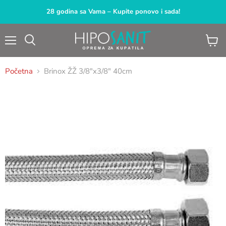
28 godina sa Vama – Kupite ponovo i sada!
Meni
Pogled
Pretraga
korpu
Početna
Brinox ŽŽ 3/8"x3/8" 40cm