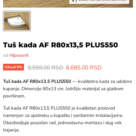
Tuš kada AF R80x13,5 PLUS550
od
Hiposanit
Originalna cena
Trenutna cena
9,559.00 RSD
8,685.00 RSD
Uštedi
9
%
Tuš kada AF R80x13,5 PLUS550
— kvalitetna kada za udobno
kupanje. Dimenzije 80x13 cm. Izdržljiv materijal sa glatkom
površinom.
Tuš kada AF R80x13,5 PLUS550 je kvalitetan proizvod
namenjen za upotrebu u kupatilu i sanitarnim instalacijama.
Obezbedjuje pouzdan rad, jednostavnu montazu i dug vek
trajanja.