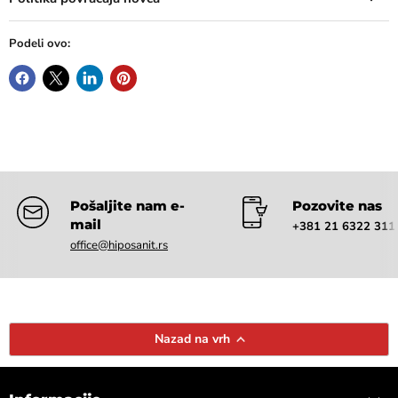
Podeli ovo:
Pošaljite nam e-
Pozovite nas
mail
+381 21 6322 311
office@hiposanit.rs
Nazad na vrh