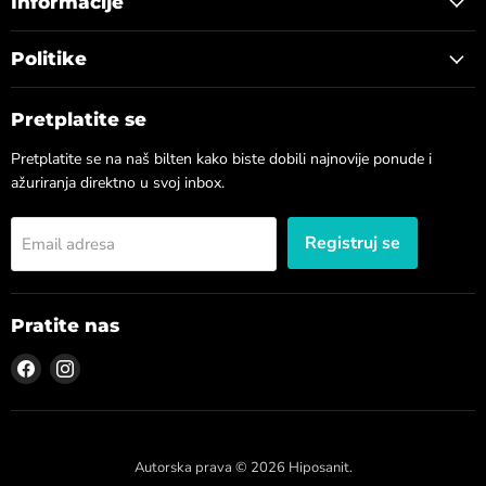
Informacije
Politike
Pretplatite se
Pretplatite se na naš bilten kako biste dobili najnovije ponude i
ažuriranja direktno u svoj inbox.
Registruj se
Email adresa
Pratite nas
Pronađite
Pronađite
nas
nas
na
na
Facebook
Instagram
Autorska prava © 2026 Hiposanit.