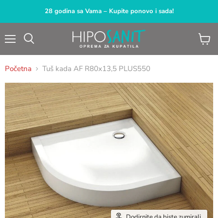
28 godina sa Vama – Kupite ponovo i sada!
Meni
Pogled
Pretraga
korpu
Početna
Tuš kada AF R80x13,5 PLUS550
Dodirnite da biste zumirali.